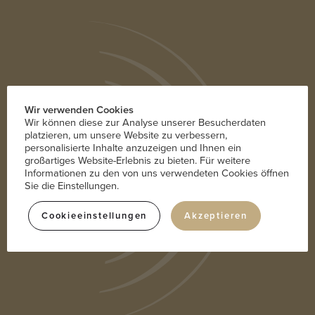
Wir verwenden Cookies
Wir können diese zur Analyse unserer Besucherdaten
Ziehen Sie Ihr Gegenüber in den
platzieren, um unsere Website zu verbessern,
Bann mit einer charismatischen
personalisierte Inhalte anzuzeigen und Ihnen ein
großartiges Website-Erlebnis zu bieten. Für weitere
Stimme und einem souveränen
Informationen zu den von uns verwendeten Cookies öffnen
Auftritt!
Sie die Einstellungen.
Cookieeinstellungen
Sonnja Helfrecht-Riedel, Staatlich geprüfte
Akzeptieren
Atem-, Sprech- und Stimmlehrerin